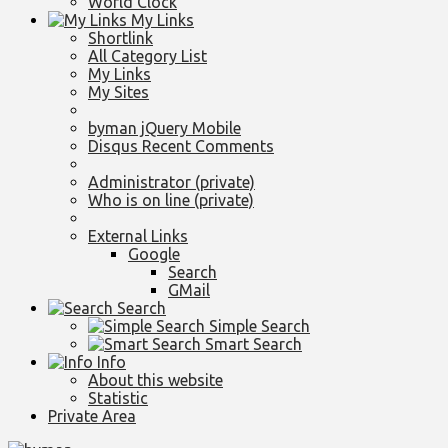
World Clock
My Links
Shortlink
All Category List
My Links
My Sites
byman jQuery Mobile
Disqus Recent Comments
Administrator (private)
Who is on line (private)
External Links
Google
Search
GMail
Search
Simple Search
Smart Search
Info
About this website
Statistic
Private Area