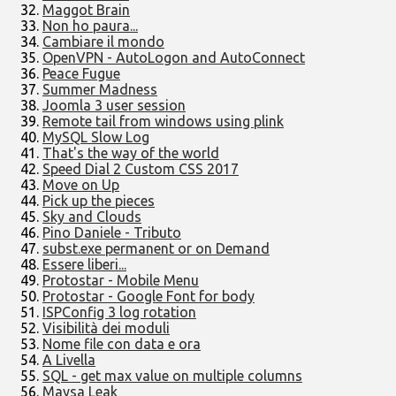
Maggot Brain
Non ho paura...
Cambiare il mondo
OpenVPN - AutoLogon and AutoConnect
Peace Fugue
Summer Madness
Joomla 3 user session
Remote tail from windows using plink
MySQL Slow Log
That's the way of the world
Speed Dial 2 Custom CSS 2017
Move on Up
Pick up the pieces
Sky and Clouds
Pino Daniele - Tributo
subst.exe permanent or on Demand
Essere liberi...
Protostar - Mobile Menu
Protostar - Google Font for body
ISPConfig 3 log rotation
Visibilità dei moduli
Nome file con data e ora
A Livella
SQL - get max value on multiple columns
Maysa Leak