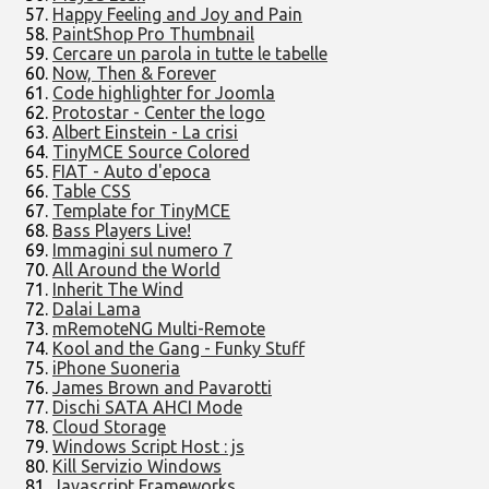
Happy Feeling and Joy and Pain
PaintShop Pro Thumbnail
Cercare un parola in tutte le tabelle
Now, Then & Forever
Code highlighter for Joomla
Protostar - Center the logo
Albert Einstein - La crisi
TinyMCE Source Colored
FIAT - Auto d'epoca
Table CSS
Template for TinyMCE
Bass Players Live!
Immagini sul numero 7
All Around the World
Inherit The Wind
Dalai Lama
mRemoteNG Multi-Remote
Kool and the Gang - Funky Stuff
iPhone Suoneria
James Brown and Pavarotti
Dischi SATA AHCI Mode
Cloud Storage
Windows Script Host : js
Kill Servizio Windows
Javascript Frameworks