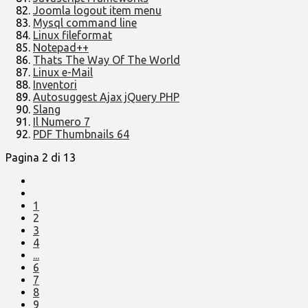
Joomla logout item menu
Mysql command line
Linux fileformat
Notepad++
Thats The Way Of The World
Linux e-Mail
Inventori
Autosuggest Ajax jQuery PHP
Slang
Il Numero 7
PDF Thumbnails 64
Pagina 2 di 13
1
2
3
4
...
6
7
8
9