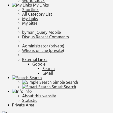
World Clock
My Links
Shortlink
All Category List
My Links
My Sites
byman jQuery Mobile
Disqus Recent Comments
Administrator (private)
Who is on line (private)
External Links
Google
Search
GMail
Search
Simple Search
Smart Search
Info
About this website
Statistic
Private Area