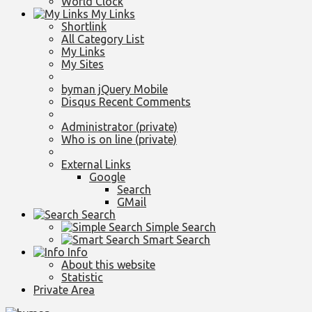
World Clock
My Links
Shortlink
All Category List
My Links
My Sites
byman jQuery Mobile
Disqus Recent Comments
Administrator (private)
Who is on line (private)
External Links
Google
Search
GMail
Search
Simple Search
Smart Search
Info
About this website
Statistic
Private Area