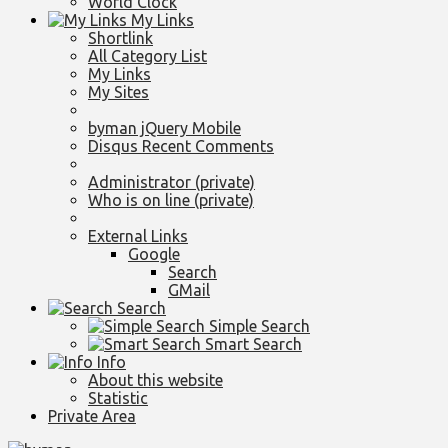
World Clock
My Links
Shortlink
All Category List
My Links
My Sites
byman jQuery Mobile
Disqus Recent Comments
Administrator (private)
Who is on line (private)
External Links
Google
Search
GMail
Search
Simple Search
Smart Search
Info
About this website
Statistic
Private Area