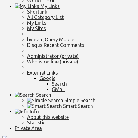
World Clock
My Links
Shortlink
All Category List
My Links
My Sites
byman jQuery Mobile
Disqus Recent Comments
Administrator (private)
Who is on line (private)
External Links
Google
Search
GMail
Search
Simple Search
Smart Search
Info
About this website
Statistic
Private Area