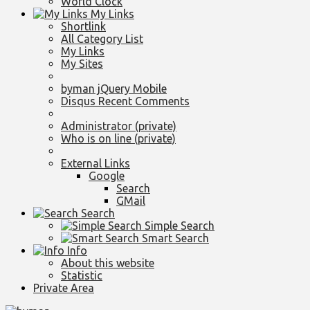
World Clock
My Links
Shortlink
All Category List
My Links
My Sites
byman jQuery Mobile
Disqus Recent Comments
Administrator (private)
Who is on line (private)
External Links
Google
Search
GMail
Search
Simple Search
Smart Search
Info
About this website
Statistic
Private Area