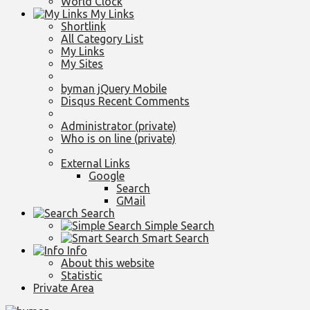
World Clock
My Links
Shortlink
All Category List
My Links
My Sites
byman jQuery Mobile
Disqus Recent Comments
Administrator (private)
Who is on line (private)
External Links
Google
Search
GMail
Search
Simple Search
Smart Search
Info
About this website
Statistic
Private Area