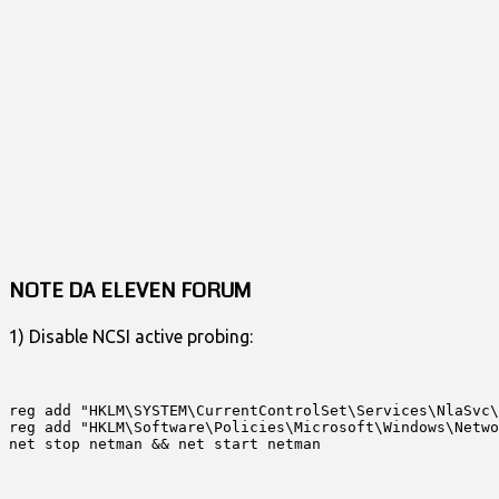
NOTE DA ELEVEN FORUM
1) Disable NCSI active probing:
reg add "HKLM\SYSTEM\CurrentControlSet\Services\NlaSvc\
reg add "HKLM\Software\Policies\Microsoft\Windows\Netwo
net stop netman && net start netman