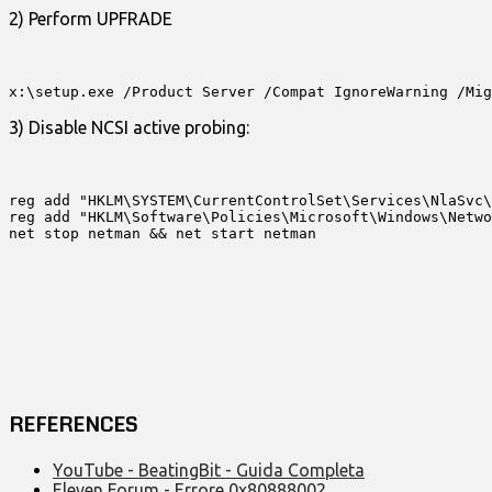
2) Perform UPFRADE
x:\setup.exe /Product Server /Compat IgnoreWarning /Mig
3) Disable NCSI active probing:
reg add "HKLM\SYSTEM\CurrentControlSet\Services\NlaSvc\
reg add "HKLM\Software\Policies\Microsoft\Windows\Netwo
net stop netman && net start netman
REFERENCES
YouTube - BeatingBit - Guida Completa
Eleven Forum - Errore 0x80888002