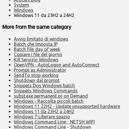
System
Windows
Windows 11 da 23H2 a 24H2
More from the same category
Avvio limitato di windows
Batch che Imposta IP
Batch File day of week
Copiare i file del giorno
Kill Servizio Windows
OpenVPN - AutoLogon and AutoConnect
Prompt as Administrator
SendTo stop working
Shutdown dal prompt
Snippets Dos Windows batch
Snippets Windows Commands
subst.exe permanent or on Demand
Windows - Raccolta piccoli batch
Windows 11 22H2 - Update unsupported hardware
Windows 11 da 23H2 a 24H2
Windows 7 Liberare spazio
Windows Command Line - NETSH WIFI
Windows Command Line - Shutdown