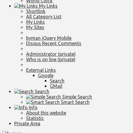
World Clock
My Links
Shortlink
All Category List
My Links
My Sites
byman jQuery Mobile
Disqus Recent Comments
Administrator (private)
Who is on line (private)
External Links
Google
Search
GMail
Search
Simple Search
Smart Search
Info
About this website
Statistic
Private Area