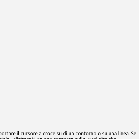
rtare il cursore a croce su di un contorno o su una linea. Se
ale , altrimenti, se non compare nulla, vuol dire che