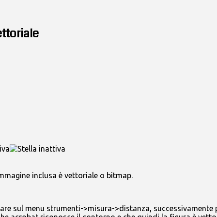
ttoriale
mmagine inclusa è vettoriale o bitmap.
ndare sul menu strumenti->misura->distanza, successivamente po
 acrobat riconosce il contorno e che quindi la figura è vettori