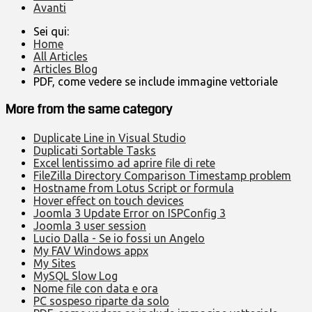
Avanti
Sei qui:
Home
All Articles
Articles Blog
PDF, come vedere se include immagine vettoriale
More from the same category
Duplicate Line in Visual Studio
Duplicati Sortable Tasks
Excel lentissimo ad aprire file di rete
FileZilla Directory Comparison Timestamp problem
Hostname from Lotus Script or formula
Hover effect on touch devices
Joomla 3 Update Error on ISPConfig 3
Joomla 3 user session
Lucio Dalla - Se io fossi un Angelo
My FAV Windows appx
My Sites
MySQL Slow Log
Nome file con data e ora
PC sospeso riparte da solo