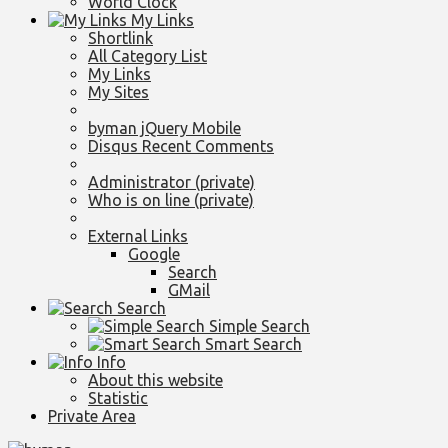
World Clock
My Links
Shortlink
All Category List
My Links
My Sites
byman jQuery Mobile
Disqus Recent Comments
Administrator (private)
Who is on line (private)
External Links
Google
Search
GMail
Search
Simple Search
Smart Search
Info
About this website
Statistic
Private Area