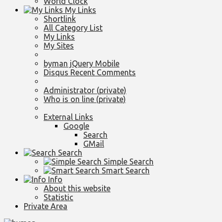
World Clock
My Links
Shortlink
All Category List
My Links
My Sites
byman jQuery Mobile
Disqus Recent Comments
Administrator (private)
Who is on line (private)
External Links
Google
Search
GMail
Search
Simple Search
Smart Search
Info
About this website
Statistic
Private Area