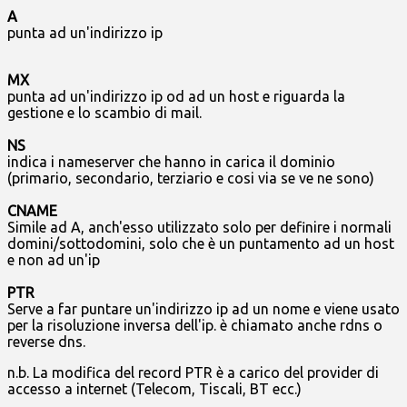
A
punta ad un'indirizzo ip
MX
punta ad un'indirizzo ip od ad un host e riguarda la
gestione e lo scambio di mail.
NS
indica i nameserver che hanno in carica il dominio
(primario, secondario, terziario e cosi via se ve ne sono)
CNAME
Simile ad A, anch'esso utilizzato solo per definire i normali
domini/sottodomini, solo che è un puntamento ad un host
e non ad un'ip
PTR
Serve a far puntare un'indirizzo ip ad un nome e viene usato
per la risoluzione inversa dell'ip. è chiamato anche rdns o
reverse dns.
n.b. La modifica del record PTR è a carico del provider di
accesso a internet (Telecom, Tiscali, BT ecc.)