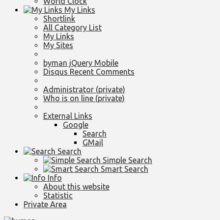
World Clock
My Links
Shortlink
All Category List
My Links
My Sites
byman jQuery Mobile
Disqus Recent Comments
Administrator (private)
Who is on line (private)
External Links
Google
Search
GMail
Search
Simple Search
Smart Search
Info
About this website
Statistic
Private Area