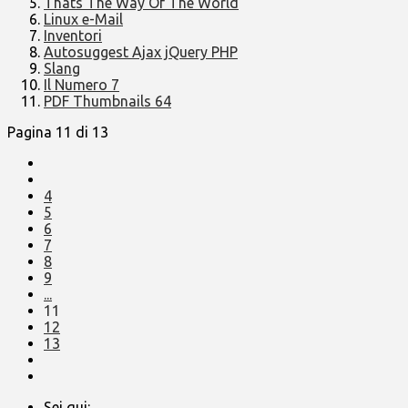
Thats The Way Of The World
Linux e-Mail
Inventori
Autosuggest Ajax jQuery PHP
Slang
Il Numero 7
PDF Thumbnails 64
Pagina 11 di 13
4
5
6
7
8
9
...
11
12
13
Sei qui: